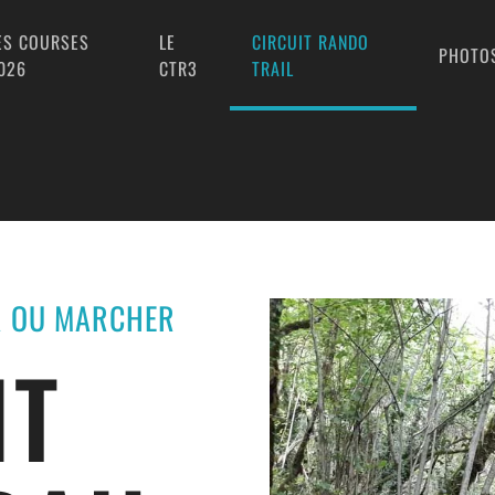
ES COURSES
LE
CIRCUIT RANDO
PHOTO
026
CTR3
TRAIL
R OU MARCHER
IT